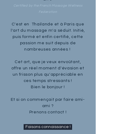
Certified by the French Massage Wellness
Federation
C'est en Thailande et à Paris que
l'art du massage m'a séduit. Initié,
puis formé et enfin certifié, cette
passion me suit depuis de
nombreuses années !
Cet art, que je veux envoûtant,
offre un réel moment d'évasion et
un frisson plus qu'appréciable en
ces temps stressants !
Bien le bonjour !
Et si on commençait par faire ami-
ami ?
Prenons contact !
Faisons connaissance !