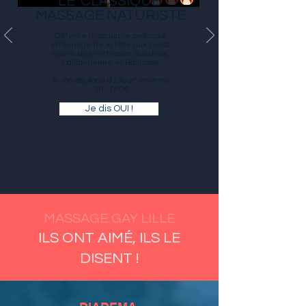
LE 'CLASSIQUE'
MASSAGE NATURISTE
Détente musculaire profonde
Effleurage de la tête aux pieds
Inspiré des méthodes Suédoise,
Californienne et Balinaise
Je me déplace à Lille et environs.
1h : 100€
Je dis OUI !
MASSAGE GAY LILLE
ILS ONT AIMÉ, ILS LE
DISENT !