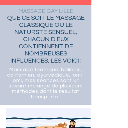
MASSAGE GAY LILLE
QUE CE SOIT LE MASSAGE
CLASSIQUE OU LE
NATURSTE SENSUEL,
CHACUN D'EUX
CONTIENNENT DE
NOMBREUSES
INFLUENCES. LES VOICI :
Massage tantrique, balinais,
californien, ayurvédique, lomi-
lomi, mes séances sont un
savant mélange de plusieurs
méthodes dont le résultat
transporte !