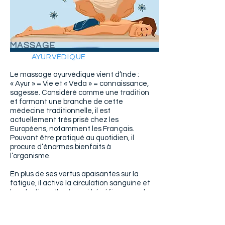
MASSAGE
AYURVÉDIQUE
Le massage ayurvédique vient d’Inde :
« Ayur » = Vie et « Veda » = connaissance,
sagesse. Considéré comme une tradition
et formant une branche de cette
médecine traditionnelle, il est
actuellement très prisé chez les
Européens, notamment les Français.
Pouvant être pratiqué au quotidien, il
procure d’énormes bienfaits à
l’organisme.
En plus de ses vertus apaisantes sur la
fatigue, il active la circulation sanguine et
lymphatique. Il est aussi bénéfique pour le
système nerveux, car il soulage
l’angoisse, l’anxiété et la dépression.
Hop !