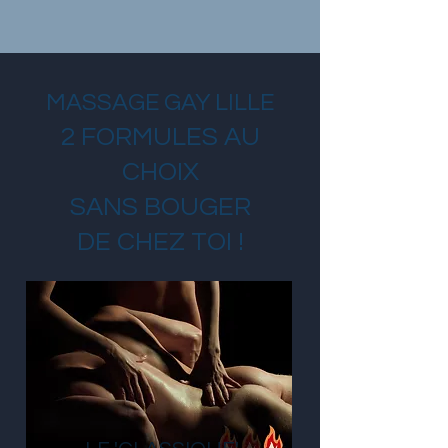
MASSAGE GAY LILLE
2 FORMULES AU
CHOIX
SANS BOUGER
DE CHEZ TOI !