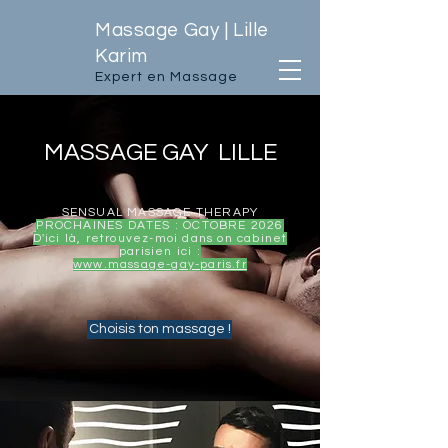
Massage Gay | Lille
Karim
Expert en Massage
MASSAGE GAY LILLE
SENSUAL MASSAGE THERAPY
PROCHAINES DATES : OCTOBRE 2026
D'ici là, retrouvez-moi dans on cabinet
parisien ici :
www.massage-gay-paris.fr
Choisis ton massage !